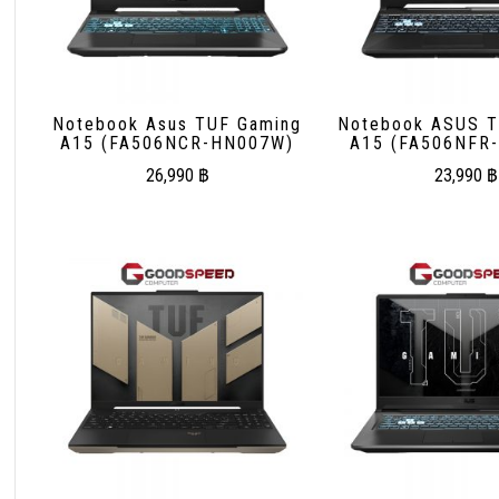
Notebook Asus TUF Gaming
Notebook ASUS T
A15 (FA506NCR-HN007W)
A15 (FA506NFR
26,990
฿
23,990
฿