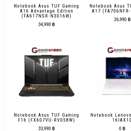
Notebook Asus TUF Gaming
Notebook Asus T
A16 Advantage Edition
A17 (FA706NFR
(FA617NSR-N3016W)
26,990
฿
34,990
฿
Notebook Asus TUF Gaming
Notebook Lenovo
F16 (FX607VU-RV058W)
16IAX1
33,990
฿
0
฿