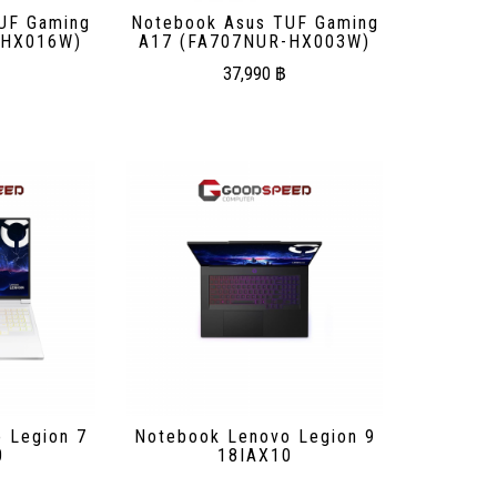
UF Gaming
Notebook Asus TUF Gaming
-HX016W)
A17 (FA707NUR-HX003W)
37,990
฿
 Legion 7
Notebook Lenovo Legion 9
0
18IAX10