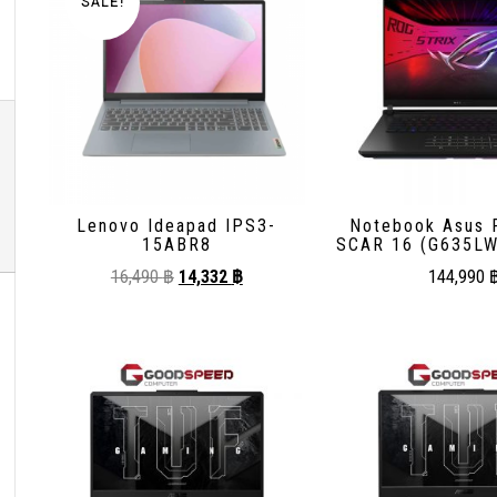
SALE!
Lenovo Ideapad IPS3-
Notebook Asus 
15ABR8
SCAR 16 (G635L
16,490
฿
14,332
฿
144,990