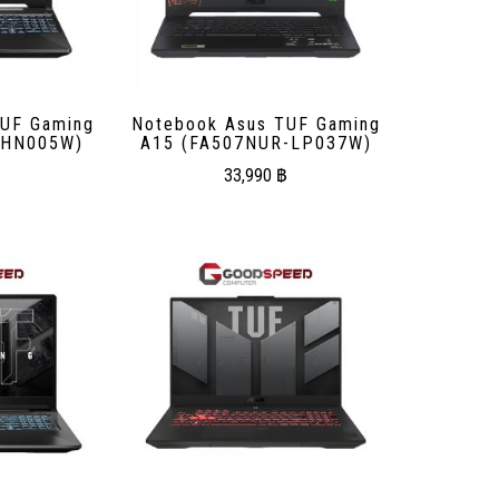
UF Gaming
Notebook Asus TUF Gaming
-HN005W)
A15 (FA507NUR-LP037W)
33,990
฿