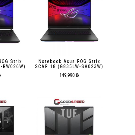
ROG Strix
Notebook Asus ROG Strix
W-RW026W)
SCAR 18 (G835LW-SA023W)
฿
149,990
฿