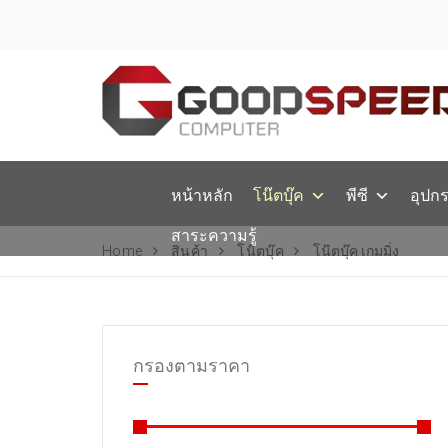
หน้าหลัก
โน๊ตบุ๊ค
พีซี
อุปก
สาระความรู้
Home
สินค้า
โน๊ตบุ๊ค
โน๊ตบุ๊ค เกมมิ่ง
กรองตามราคา