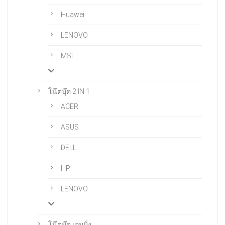
Huawei
LENOVO
MSI
โน๊ตบุ๊ค 2 IN 1
ACER
ASUS
DELL
HP
LENOVO
โน๊ตบุ๊ค เกมมิ่ง