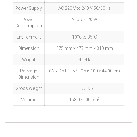
Power Supply
AC 220 V to 240 V 50/60Hz
Power
Approx. 20 W
Consumption
Environment
10°C to 35°C
Dimension
575 mm x 477 mm x 310 mm
Weight
14.94 kg
Package
(W x D x H) : 57.00 x 67.00 x 44.00 cm
Dimension
Gross Weight
19.73 KG
3
Volume
168,036.00 cm