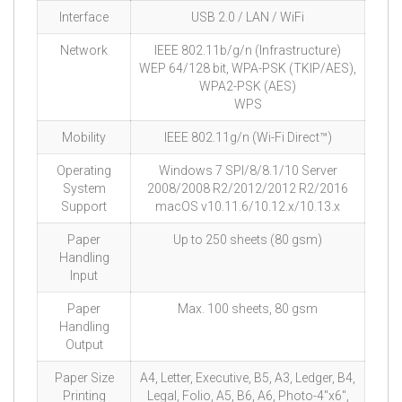
Interface
USB 2.0 / LAN / WiFi
Network
IEEE 802.11b/g/n (Infrastructure)
WEP 64/128 bit, WPA-PSK (TKIP/AES),
WPA2-PSK (AES)
WPS
Mobility
IEEE 802.11g/n (Wi-Fi Direct™)
Operating
Windows 7 SPI/8/8.1/10 Server
System
2008/2008 R2/2012/2012 R2/2016
Support
macOS v10.11.6/10.12.x/10.13.x
Paper
Up to 250 sheets (80 gsm)
Handling
Input
Paper
Max. 100 sheets, 80 gsm
Handling
Output
Paper Size
A4, Letter, Executive, B5, A3, Ledger, B4,
Printing
Legal, Folio, A5, B6, A6, Photo-4″x6″,