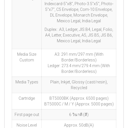
Indexcard-5″x8″, Photo-3.5″x5″, Photo-
5″x7″, C5 Envelope, Com-10 Envelope,
DL Envelope, Monarch Envelope,
Mexico Legal, India Legal
Duplex : A3, Ledger, JIS B4, Legal, Folio,
A4, Letter, Executive, A5, JIS B5, JIS B6,
Mexico Legal, India Legal
Media Size
A3: 291 mm/297 mm (With
Custom
Border/Borderless)
Ledger: 273.4 mm/279.4 mm (With
Border/Borderless)
Media Types
Plain, Inkjet, Glossy (cast/resin),
Recycled
Cartridge
BT5000BK (Approx. 6500 pages)
BT5000C / M / Y (Approx. 5000 pages)
First page out
6 วินาที (สี)
Noise Level
Approx. 50dB(A)