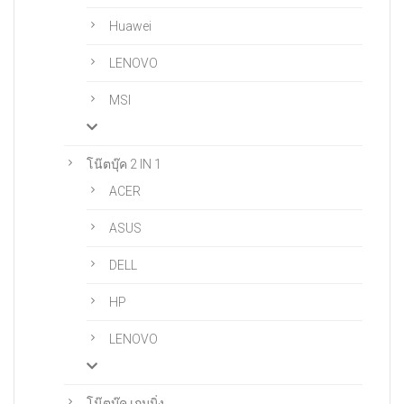
Huawei
LENOVO
MSI
โน๊ตบุ๊ค 2 IN 1
ACER
ASUS
DELL
HP
LENOVO
โน๊ตบุ๊ค เกมมิ่ง