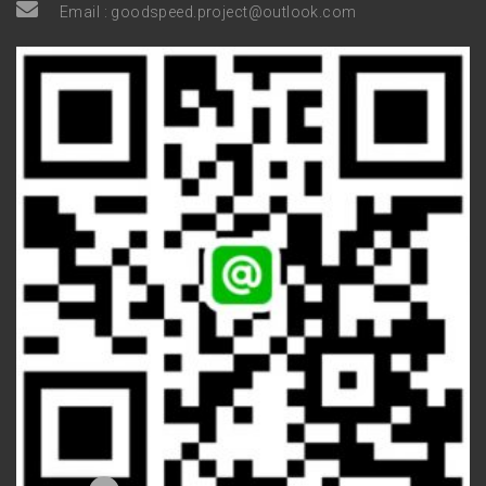
Email :
goodspeed.project@outlook.com