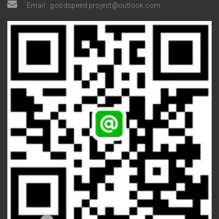
Email :
goodspeed.project@outlook.com