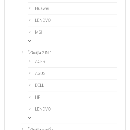
Huawei
LENOVO
MSI
โน๊ตบุ๊ค 2 IN 1
ACER
ASUS
DELL
HP
LENOVO
โน๊ตบุ๊ค เกมมิ่ง