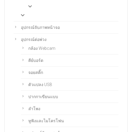
อุปกรณ์จับภาพหน้าจอ
อุปกรณ์ต่อพ่วง
กล้อง Webcam
คีย์บอร์ด
จอยสติ๊ก
ตัวแปลง USB
ปากกาเขียนแบบ
ลำโพง
หูฟังและไมโครโฟน