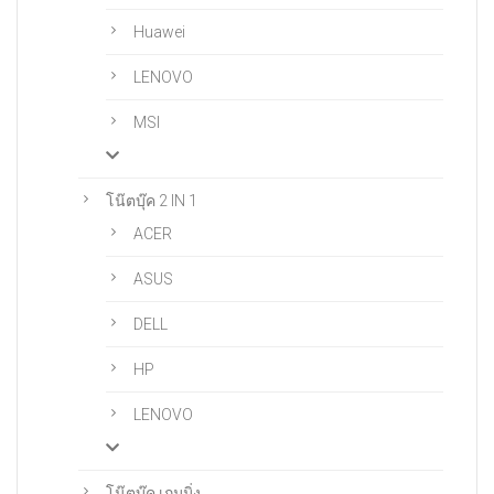
Huawei
LENOVO
MSI
โน๊ตบุ๊ค 2 IN 1
ACER
ASUS
DELL
HP
LENOVO
โน๊ตบุ๊ค เกมมิ่ง