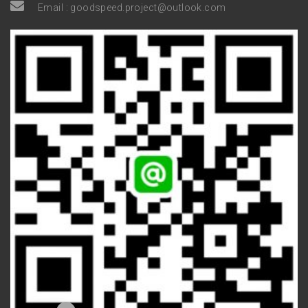
Email :
goodspeed.project@outlook.com