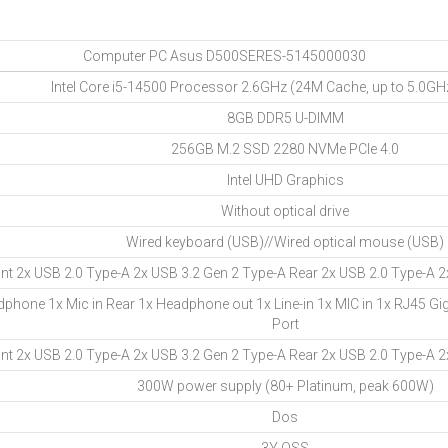
Computer PC Asus D500SERES-5145000030
Intel Core i5-14500 Processor 2.6GHz (24M Cache, up to 5.0GHz
8GB DDR5 U-DIMM
256GB M.2 SSD 2280 NVMe PCIe 4.0
Intel UHD Graphics
Without optical drive
Wired keyboard (USB)//Wired optical mouse (USB)
nt 2x USB 2.0 Type-A 2x USB 3.2 Gen 2 Type-A Rear 2x USB 2.0 Type-A 2
dphone 1x Mic in Rear 1x Headphone out 1x Line-in 1x MIC in 1x RJ45 Gi
Port
nt 2x USB 2.0 Type-A 2x USB 3.2 Gen 2 Type-A Rear 2x USB 2.0 Type-A 2
300W power supply (80+ Platinum, peak 600W)
Dos
3Y OSS