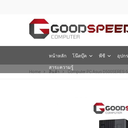
หน้าหลัก
โน๊ตบุ๊ค
พีซี
อุปก
สาระความรู้
Home
สินค้า
Computer PC Asus D500SERES-