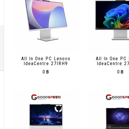
All In One PC Lenovo
All In One PC
IdeaCentre 27IRH9
IdeaCentre 2
0
฿
0
฿