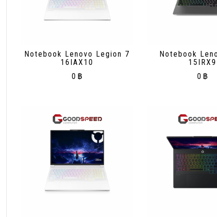
Notebook Lenovo Legion 7
Notebook Len
16IAX10
15IRX9
0
฿
0
฿