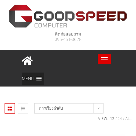
ติดต่อสอบถาม
095-451-3628
Toggle
navigation
Home
สินค้า
โน๊ตบุ๊ค
Page 13
MENU
การเรียงลำดับ
VIEW:
12
24
ALL