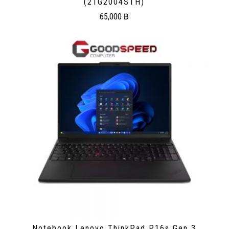
(21G2004STH)
65,000
฿
Notebook Lenovo ThinkPad P16s Gen 3