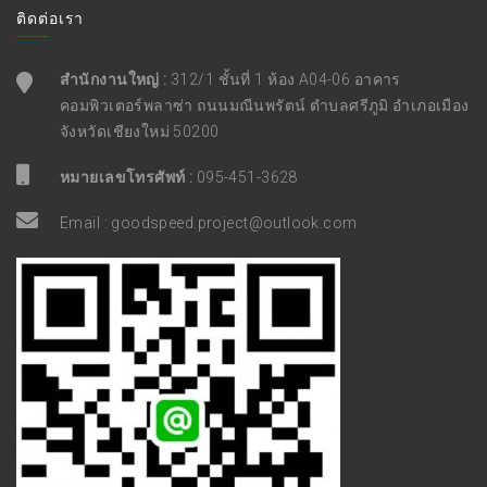
ติดต่อเรา
สำนักงานใหญ่ :
312/1 ชั้นที่ 1 ห้อง A04-06 อาคาร
คอมพิวเตอร์พลาซ่า ถนนมณีนพรัตน์ ตำบลศรีภูมิ อำเภอเมือง
จังหวัดเชียงใหม่ 50200
หมายเลขโทรศัพท์ :
095-451-3628
Email :
goodspeed.project@outlook.com