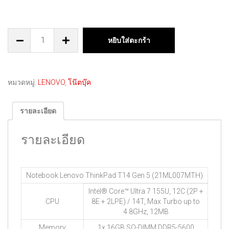
หยิบใส่ตะกร้า
หมวดหมู่:
LENOVO
,
โน๊ตบุ๊ค
รายละเอียด
รายละเอียด
Notebook Lenovo ThinkPad T14 Gen 5 (21ML007MTH)
Intel® Core™ Ultra 7 155U, 12C (2P +
CPU
8E + 2LPE) / 14T, Max Turbo up to
4.8GHz, 12MB
Memory
1x 16GB SO-DIMM DDR5-5600