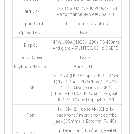
512GB SSD M.2 2280 PCIe® 4.0×4
Hard Disk
Performance NVMe® Opal 2.0
Graphic Card
Integrated Intel Graphics
Optical Drive
None
14″ WUXGA (1920×1200) IPS 400nits
Display
Anti-glare, 45% NTSC, 60Hz, DBEF5
TouchScreen
None
Keyboard/Mouse
Backlit, Thai
1x USB-A (USB 5Gbps / USB 3.2 Gen
1) 1x USB-A (USB 5Gbps / USB 3.2
USB
Gen 1), Always On 2x USB-C
(Thunderbolt 4 / USB4 40Gbps), with
USB PD 3.0 and DisplayPort 2.1
1x HDMI 2.1, up to 4K/60Hz 1x
Port
Headphone / microphone combo
jack (3.5mm) 1x Ethernet (RJ-45)
High Definition (HD) Audio, Realtek
Sound / Audio