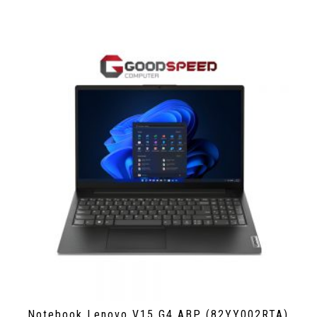
Notebook Lenovo V15 G4 ABP (82YY002RTA)