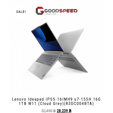
SALE!
Lenovo Ideapad IPS5-16IMH9 u7-155H 16G
1TB W11 (Cloud Grey)(83DC004BTA)
32,490
฿
28,239
฿