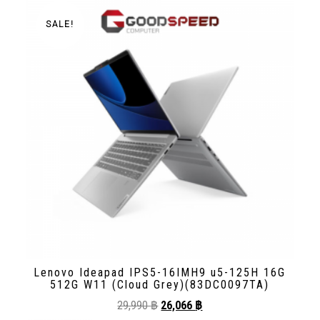
SALE!
Lenovo Ideapad IPS5-16IMH9 u5-125H 16G
512G W11 (Cloud Grey)(83DC0097TA)
29,990
฿
26,066
฿