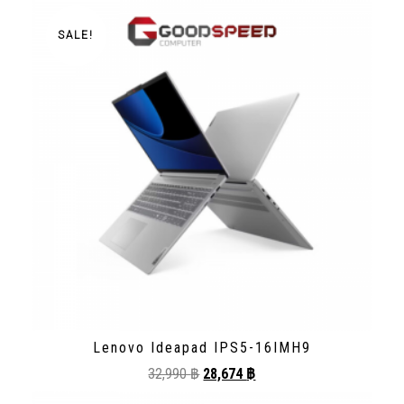
SALE!
Lenovo Ideapad IPS5-16IMH9
32,990
฿
28,674
฿