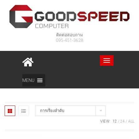
ติดต่อสอบถาม
095-451-3628
Toggle
navigation
Home
สินค้า
โน๊ตบุ๊ค
Page 2
MENU
การเรียงลำดับ
VIEW:
12
24
ALL