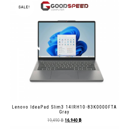
SALE!
Lenovo IdeaPad Slim3 14IRH10-83K0000FTA
Gray
19,490
฿
16,940
฿