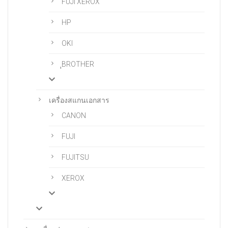
FUJI XEROX
HP
OKI
ฺฺBROTHER
เครื่องสแกนเอกสาร
CANON
FUJI
FUJITSU
XEROX