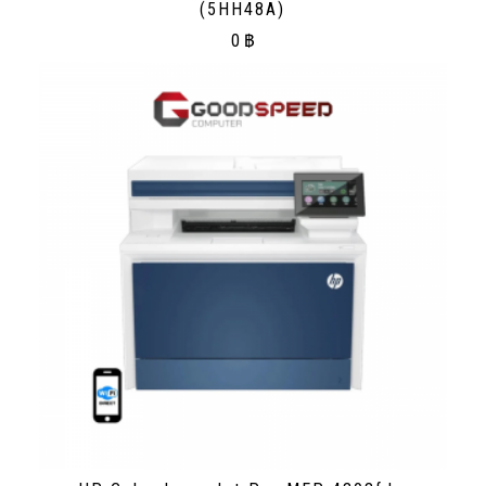
(5HH48A)
0
฿