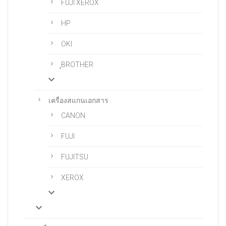
FUJI XEROX
HP
OKI
ฺฺBROTHER
เครื่องสแกนเอกสาร
CANON
FUJI
FUJITSU
XEROX