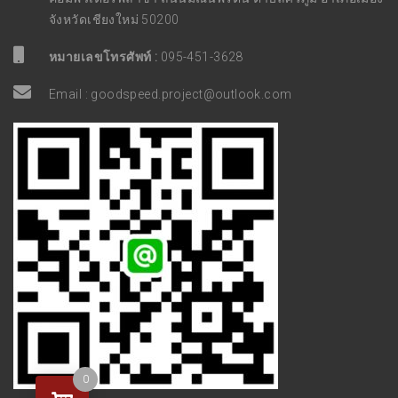
จังหวัดเชียงใหม่ 50200
หมายเลขโทรศัพท์ :
095-451-3628
Email :
goodspeed.project@outlook.com
0