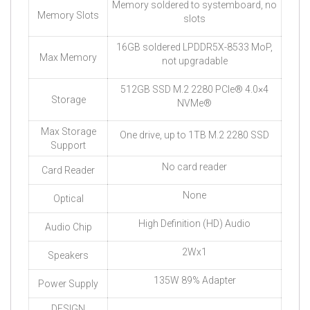
Memory soldered to systemboard, no
Memory Slots
slots
16GB soldered LPDDR5X-8533 MoP,
Max Memory
not upgradable
512GB SSD M.2 2280 PCIe® 4.0×4
Storage
NVMe®
Max Storage
One drive, up to 1TB M.2 2280 SSD
Support
No card reader
Card Reader
None
Optical
High Definition (HD) Audio
Audio Chip
2Wx1
Speakers
135W 89% Adapter
Power Supply
DESIGN