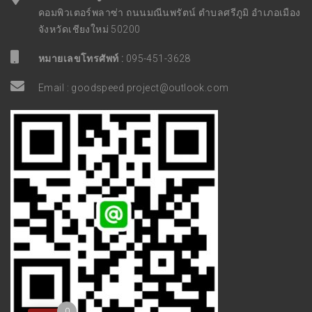
คอมพิวเตอร์พลาซ่า ถนนมณีนพรัตน์ ตำบลศรีภูมิ อำเภอเมือง
จังหวัดเชียงใหม่ 50200
หมายเลขโทรศัพท์ :
095-451-3628
Email :
goodspeed.project@outlook.com
0