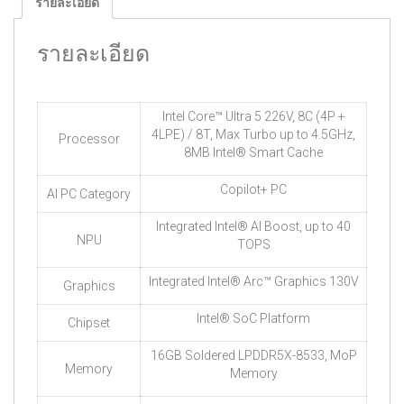
รายละเอียด
รายละเอียด
Intel Core™ Ultra 5 226V, 8C (4P +
4LPE) / 8T, Max Turbo up to 4.5GHz,
Processor
8MB Intel® Smart Cache
Copilot+ PC
AI PC Category
Integrated Intel® AI Boost, up to 40
NPU
TOPS
Integrated Intel® Arc™ Graphics 130V
Graphics
Intel® SoC Platform
Chipset
16GB Soldered LPDDR5X-8533, MoP
Memory
Memory