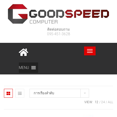
ติดต่อสอบถาม
095-451-3628
Toggle
navigation
Home
สินค้า
อุปกรณ์สตรีมเกมส์
Page 3
MENU
การเรียงลำดับ
VIEW:
12
24
ALL