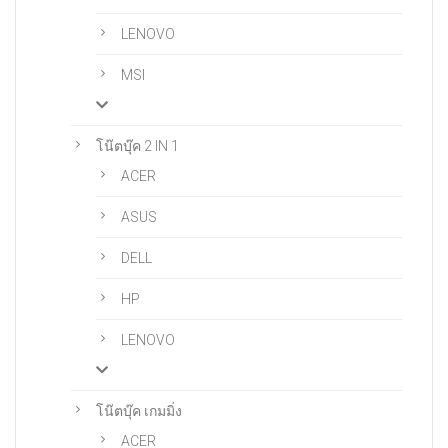
LENOVO
MSI
โน๊ตบุ๊ค 2 IN 1
ACER
ASUS
DELL
HP
LENOVO
โน๊ตบุ๊ค เกมมิ่ง
ACER