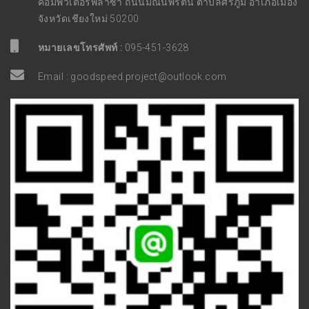
คอมพิวเตอร์พลาซ่า ถนนมณีนพรัตน์ ตำบลศรีภูมิ อำเภอเมือง
จังหวัดเชียงใหม่ 50200
หมายเลขโทรศัพท์ :
095-451-3628
Email :
goodspeed.project@outlook.com