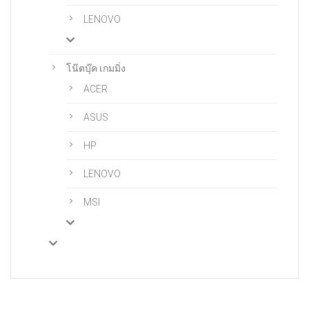
LENOVO
โน๊ตบุ๊ค เกมมิ่ง
ACER
ASUS
HP
LENOVO
MSI