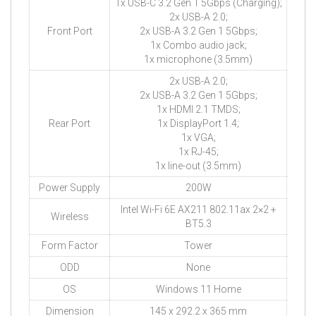
1x USB-C 3.2 Gen 1 5Gbps (Charging);
2x USB-A 2.0;
Front Port
2x USB-A 3.2 Gen 1 5Gbps;
1x Combo audio jack;
1x microphone (3.5mm)
2x USB-A 2.0;
2x USB-A 3.2 Gen 1 5Gbps;
1x HDMI 2.1 TMDS;
Rear Port
1x DisplayPort 1.4;
1x VGA;
1x RJ-45;
1x line-out (3.5mm)
Power Supply
200W
Intel Wi-Fi 6E AX211 802.11ax 2×2 +
Wireless
BT5.3
Form Factor
Tower
ODD
None
OS
Windows 11 Home
Dimension
145 x 292.2 x 365 mm