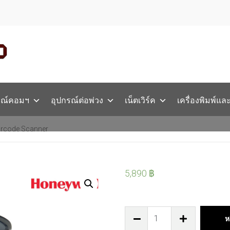
รณ์คอมฯ
อุปกรณ์ต่อพ่วง
เน็ตเวิร์ค
เครื่องพิมพ์แล
rcode Scanner
5,890
฿
ห