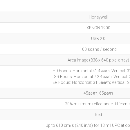
Honeywell
XENON 1900
USB 2.0
100 scans / second
Area Image (838 x 640 pixel array)
HD Focus: Horizontal 41.4องศา; Vertical: 
SR Focus: Horizontal: 42.4องศา; Vertical:
ER Focus: Horizontal: 31.6องศา; Vertical: 
45องศา, 65องศา
20% minimum reflectance differenc
Red
Up to 610 cm/s (240 in/s) for 13 mil UPC at o