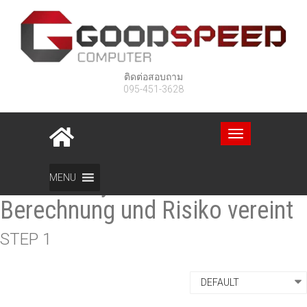
ติดต่อสอบถาม
095-451-3628
Toggle
navigation
Wie das Wyns Casino
MENU
Berechnung und Risiko vereint
STEP 1