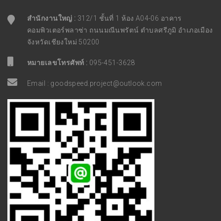
สำนักงานใหญ่ :
312/1 ชั้นที่ 1 ห้อง A04-06 อาคาร
คอมพิวเตอร์พลาซ่า ถนนมณีนพรัตน์ ตำบลศรีภูมิ อำเภอเมือง
จังหวัดเชียงใหม่ 50200
หมายเลขโทรศัพท์ :
095-451-3628
Email :
goodspeed.project@outlook.com