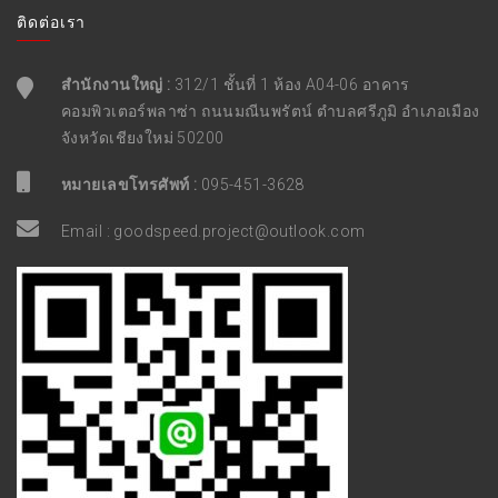
ติดต่อเรา
สำนักงานใหญ่ :
312/1 ชั้นที่ 1 ห้อง A04-06 อาคาร
คอมพิวเตอร์พลาซ่า ถนนมณีนพรัตน์ ตำบลศรีภูมิ อำเภอเมือง
จังหวัดเชียงใหม่ 50200
หมายเลขโทรศัพท์ :
095-451-3628
Email :
goodspeed.project@outlook.com