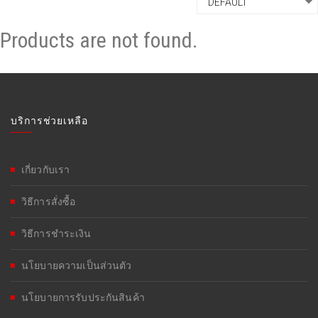
Products are not found.
บริการช่วยเหลือ
เกี่ยวกับเรา
วิธีการสั่งซื้อ
วิธีการชำระเงิน
นโยบายความเป็นส่วนตัว
นโยบายการรับประกันสินค้า