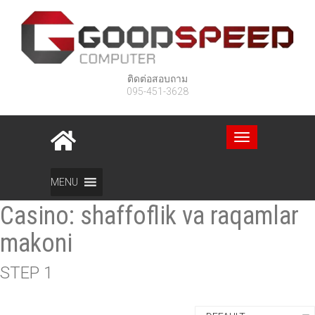
ติดต่อสอบถาม
095-451-3628
Toggle
navigation
O‘zbekiston uchun Pinco
MENU
Casino: shaffoflik va raqamlar
makoni
STEP 1