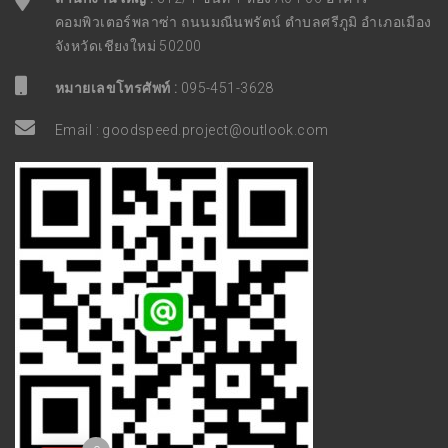
คอมพิวเตอร์พลาซ่า ถนนมณีนพรัตน์ ตำบลศรีภูมิ อำเภอเมือง
จังหวัดเชียงใหม่ 50200
หมายเลขโทรศัพท์ :
095-451-3628
Email :
goodspeed.project@outlook.com