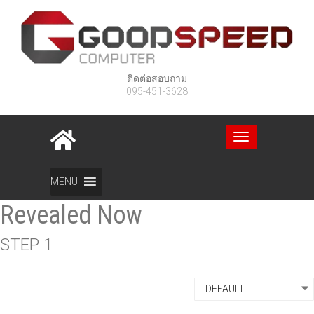
ติดต่อสอบถาม
095-451-3628
Toggle
navigation
FortuneJack Scam: The Truth
MENU
Revealed Now
STEP 1