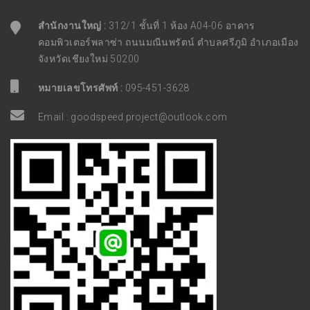
สำนักงานใหญ่ :
312/1 ชั้นที่ 1 ห้อง A04-06 อาคาร
คอมพิวเตอร์พลาซ่า ถนนมณีนพรัตน์ ตำบลศรีภูมิ อำเภอเมือง
จังหวัดเชียงใหม่ 50200
หมายเลขโทรศัพท์ :
095-451-3628
Email :
goodspeed.project@outlook.com