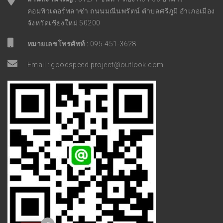
คอมพิวเตอร์พลาซ่า ถนนมณีนพรัตน์ ตำบลศรีภูมิ อำเภอเมือง
จังหวัดเชียงใหม่ 50200
หมายเลขโทรศัพท์ :
095-451-3628
Email :
goodspeed.project@outlook.com