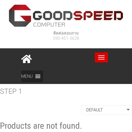
ติดต่อสอบถาม
095-451-3628
Toggle
navigation
Enschede casino
MENU
STEP 1
Products are not found.