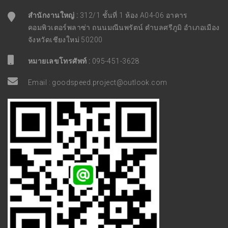
สำนักงานใหญ่ :
312/1 ชั้นที่ 1 ห้อง A04-06 อาคาร
คอมพิวเตอร์พลาซ่า ถนนมณีนพรัตน์ ตำบลศรีภูมิ อำเภอเมือง
จังหวัดเชียงใหม่ 50200
หมายเลขโทรศัพท์ :
095-451-3628
Email :
goodspeed.project@outlook.com