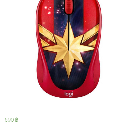
590
฿