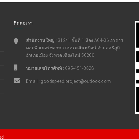
ติดต่อเรา
สำนักงานใหญ่ :
312/1 ชั้นที่ 1 ห้อง A04-06 อาคาร
คอมพิวเตอร์พลาซ่า ถนนมณีนพรัตน์ ตำบลศรีภูมิ
อำเภอเมือง จังหวัดเชียงใหม่ 50200
หมายเลขโทรศัพท์ :
095-451-3628
Email :
goodspeed.project@outlook.com
ed.