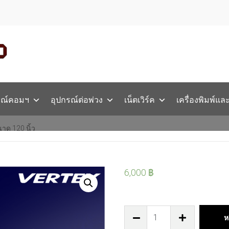
รณ์คอมฯ
อุปกรณ์ต่อพ่วง
เน็ตเวิร์ค
เครื่องพิมพ์แล
าด 120 นิ้ว
6,000
฿
ห