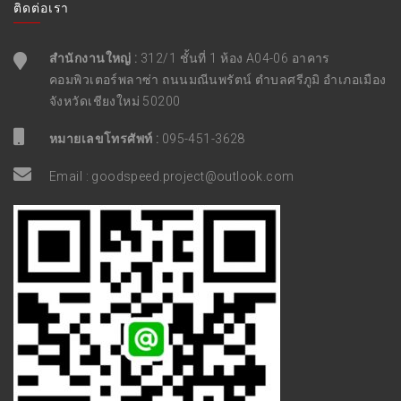
ติดต่อเรา
สำนักงานใหญ่ :
312/1 ชั้นที่ 1 ห้อง A04-06 อาคาร
คอมพิวเตอร์พลาซ่า ถนนมณีนพรัตน์ ตำบลศรีภูมิ อำเภอเมือง
จังหวัดเชียงใหม่ 50200
หมายเลขโทรศัพท์ :
095-451-3628
Email :
goodspeed.project@outlook.com