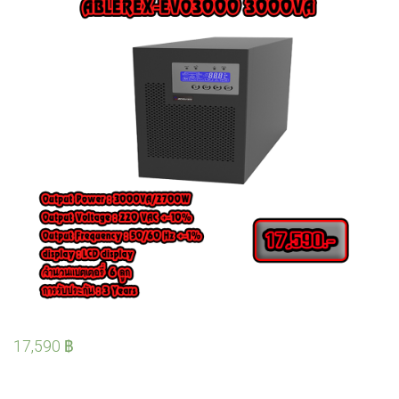
17,590
฿