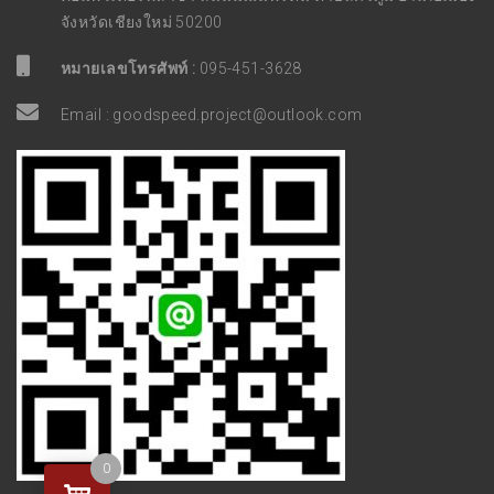
จังหวัดเชียงใหม่ 50200
หมายเลขโทรศัพท์ :
095-451-3628
Email :
goodspeed.project@outlook.com
0