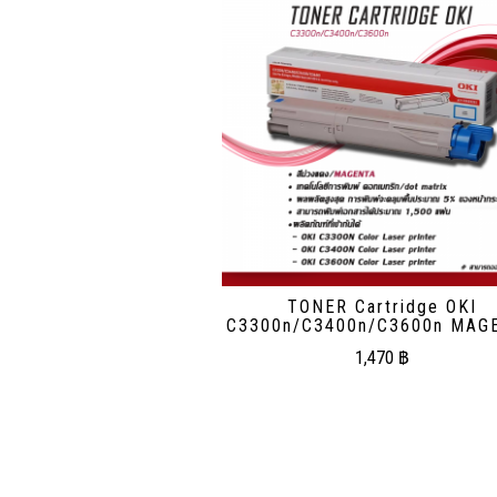
TONER Cartridge OKI
C3300n/C3400n/C3600n MAG
1,470
฿