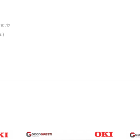
atrix
ย)