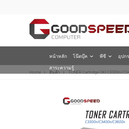
หน้าหลัก
โน๊ตบุ๊ค
พีซี
อุปก
สาระความรู้
Home
สินค้า
TONER Cartridge OKI C3300n/C