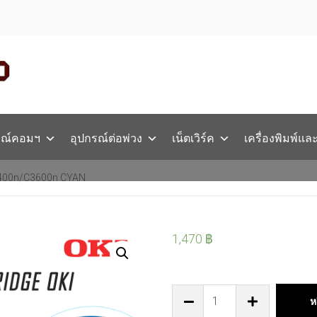
รณ์คอมฯ
อุปกรณ์ต่อพ่วง
เน็ตเวิร์ค
เครื่องพิมพ์แล
3400n/C3600n CYAN
1,470
฿
ห