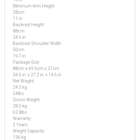
Minimum Arm Height
28cm
11 in.
Backrest Height
88cm
34.6 in.
Backrest Shoulder Width
50cm
19.7 in.
Package Size
88cm x 69.5cm x 37cm
34.6 in. x 27.2 in. x 14.6 in.
Net Weight
24.5 kg
54lbs
Gross Weight
28.5 kg
62.8lbs
Warranty
2 Years
Weight Capacity
136 kg