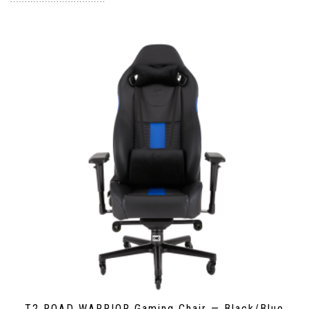
T2 ROAD WARRIOR Gaming Chair — Black/Blue