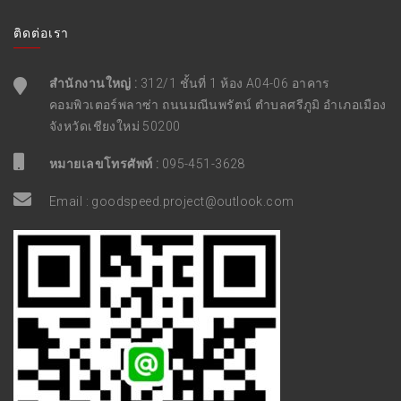
ติดต่อเรา
สำนักงานใหญ่ :
312/1 ชั้นที่ 1 ห้อง A04-06 อาคาร
คอมพิวเตอร์พลาซ่า ถนนมณีนพรัตน์ ตำบลศรีภูมิ อำเภอเมือง
จังหวัดเชียงใหม่ 50200
หมายเลขโทรศัพท์ :
095-451-3628
Email :
goodspeed.project@outlook.com