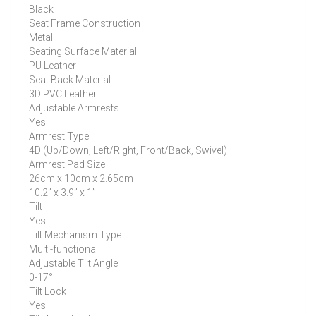
Black
Seat Frame Construction
Metal
Seating Surface Material
PU Leather
Seat Back Material
3D PVC Leather
Adjustable Armrests
Yes
Armrest Type
4D (Up/Down, Left/Right, Front/Back, Swivel)
Armrest Pad Size
26cm x 10cm x 2.65cm
10.2” x 3.9” x 1”
Tilt
Yes
Tilt Mechanism Type
Multi-functional
Adjustable Tilt Angle
0-17°
Tilt Lock
Yes