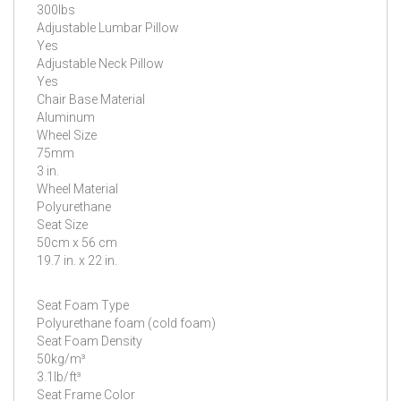
300lbs
Adjustable Lumbar Pillow
Yes
Adjustable Neck Pillow
Yes
Chair Base Material
Aluminum
Wheel Size
75mm
3 in.
Wheel Material
Polyurethane
Seat Size
50cm x 56 cm
19.7 in. x 22 in.
Seat Foam Type
Polyurethane foam (cold foam)
Seat Foam Density
50kg/m³
3.1lb/ft³
Seat Frame Color