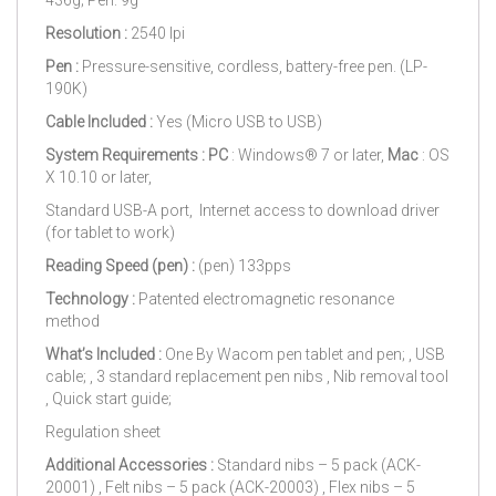
Resolution :
2540 lpi
Pen :
Pressure-sensitive, cordless, battery-free pen. (LP-
190K)
Cable Included :
Yes (Micro USB to USB)
System Requirements :
PC
: Windows® 7 or later,
Mac
: OS
X 10.10 or later,
Standard USB-A port, Internet access to download driver
(for tablet to work)
Reading Speed (pen) :
(pen) 133pps
Technology :
Patented electromagnetic resonance
method
What’s Included :
One By Wacom pen tablet and pen; , USB
cable; , 3 standard replacement pen nibs , Nib removal tool
, Quick start guide;
Regulation sheet
Additional Accessories :
Standard nibs – 5 pack (ACK-
20001) , Felt nibs – 5 pack (ACK-20003) , Flex nibs – 5