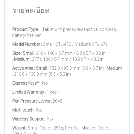
รายละเอียด
Product Type
: Tablet with pressure-sensitive, cordless,
battery-free pen.
Model Number :
Small: CTL-472 / Medium: CTL-672
Size
:
Small :
210 x 146 x 8.7 mm / 8.3 x 5.7 x 0.3 in
,
Medium
:
277 x 189 x 8.7 mm / 10.9 x 7.4 x 0.3 in
Active Area : Small :
152.0 x 95.0 mm (6.0 x 3.7 in) ,
Medium
:
216.0 x 135.0 mm (8.5 x 5.3 in)
ExpressKeys™
: No
Limited Warranty :
1 year
Pen Pressure Levels :
2048
Multi-touch :
No
Wireless Support :
No
Weight :
Small Tablet : 251g; Pen: 9g , Medium Tablet :
436g; Pen: 9g