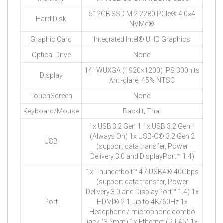
512GB SSD M.2 2280 PCIe® 4.0×4
Hard Disk
NVMe®
Graphic Card
Integrated Intel® UHD Graphics
Optical Drive
None
14″ WUXGA (1920×1200) IPS 300nits
Display
Anti-glare, 45% NTSC
TouchScreen
None
Keyboard/Mouse
Backlit, Thai
1x USB 3.2 Gen 1 1x USB 3.2 Gen 1
(Always On) 1x USB-C® 3.2 Gen 2
USB
(support data transfer, Power
Delivery 3.0 and DisplayPort™ 1.4)
1x Thunderbolt™ 4 / USB4® 40Gbps
(support data transfer, Power
Delivery 3.0 and DisplayPort™ 1.4) 1x
Port
HDMI® 2.1, up to 4K/60Hz 1x
Headphone / microphone combo
jack (3.5mm) 1x Ethernet (RJ-45) 1x