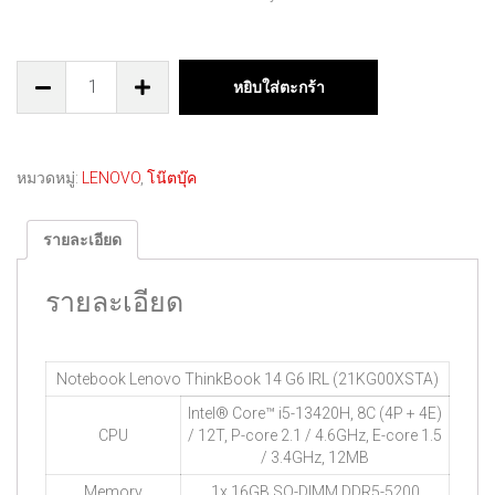
หยิบใส่ตะกร้า
หมวดหมู่:
LENOVO
,
โน๊ตบุ๊ค
รายละเอียด
รายละเอียด
Notebook Lenovo ThinkBook 14 G6 IRL (21KG00XSTA)
Intel® Core™ i5-13420H, 8C (4P + 4E)
CPU
/ 12T, P-core 2.1 / 4.6GHz, E-core 1.5
/ 3.4GHz, 12MB
Memory
1x 16GB SO-DIMM DDR5-5200