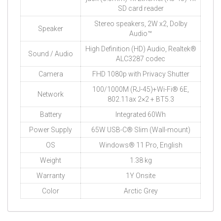
SD card reader
Stereo speakers, 2W x2, Dolby
Speaker
Audio™
High Definition (HD) Audio, Realtek®
Sound / Audio
ALC3287 codec
Camera
FHD 1080p with Privacy Shutter
100/1000M (RJ-45)+Wi-Fi® 6E,
Network
802.11ax 2×2 + BT5.3
Battery
Integrated 60Wh
Power Supply
65W USB-C® Slim (Wall-mount)
OS
Windows® 11 Pro, English
Weight
1.38 kg
Warranty
1Y Onsite
Color
Arctic Grey