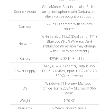
SonicMaster Built-in speaker Built-in
Sound / Audio
array microphone with Cortana and
Alexa voice-recognition support
720p HD camera With privacy
Camera
shutter
Wi-Fi 6E(802.11ax) (Dual band) 1*1 +
Bluetooth® 5.3 Wireless Card
Network
(*Bluetooth® version may change
with OS version different.)
Battery
42WHrs, 3S1P, 3-cell Li-ion
ø4.5, 45W AC Adapter, Output: 19V
Power Supply
DC, 2.37A, 45W, Input: 100~240V AC
50/60Hz universal
Windows 11 Home + Microsoft
OS
Office Home 2024 + Microsoft 365
Basic
Weight
1.70 KG
Warranty
2 Years Onsite Service