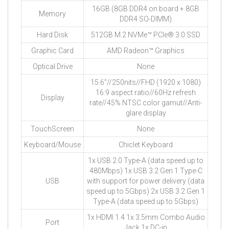
16GB (8GB DDR4 on board + 8GB
Memory
DDR4 SO-DIMM)
Hard Disk
512GB M.2 NVMe™ PCIe® 3.0 SSD
Graphic Card
AMD Radeon™ Graphics
Optical Drive
None
15.6″//250nits//FHD (1920 x 1080)
16:9 aspect ratio//60Hz refresh
Display
rate//45% NTSC color gamut//Anti-
glare display
TouchScreen
None
Keyboard/Mouse
Chiclet Keyboard
1x USB 2.0 Type-A (data speed up to
480Mbps) 1x USB 3.2 Gen 1 Type-C
USB
with support for power delivery (data
speed up to 5Gbps) 2x USB 3.2 Gen 1
Type-A (data speed up to 5Gbps)
1x HDMI 1.4 1x 3.5mm Combo Audio
Port
Jack 1x DC-in