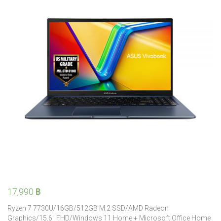
17,990
฿
Ryzen 7 7730U/16GB/512GB M.2 SSD/AMD Radeon
Graphics/15.6″ FHD/Windows 11 Home + Microsoft Office Home