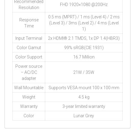
Recommended
FHD 1920×1080 @200Hz
Resolution
0.5 ms (MPRT) / 1 ms (Level 4) / 2 ms
Response
(Level 3) / 3ms (Level 2) / 4 ms (Level
Time
1)
Input Terminal
2x HDMI® 2.1 TMDS, 1x DP 1.4(HBR3)
Color Gamut
99% sRGB(CIE 1931)
Color Support
16.7 Million
Power source
– AC/DC
21W / 35W
adapter
Wall Mountable
Supports VESA mount 100 x 100 mm
Weight
4.5 kg
Warranty
3-year limited warranty
Color
Lunar Grey