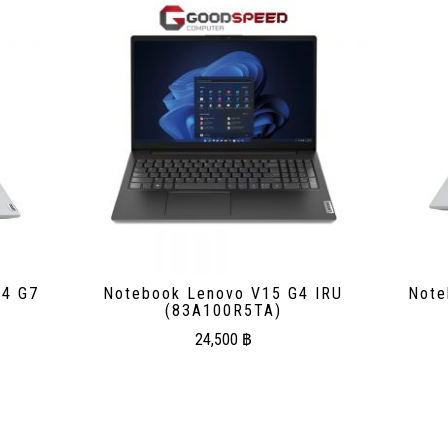
14 G7
Notebook Lenovo V15 G4 IRU
Note
(83A100R5TA)
24,500
฿