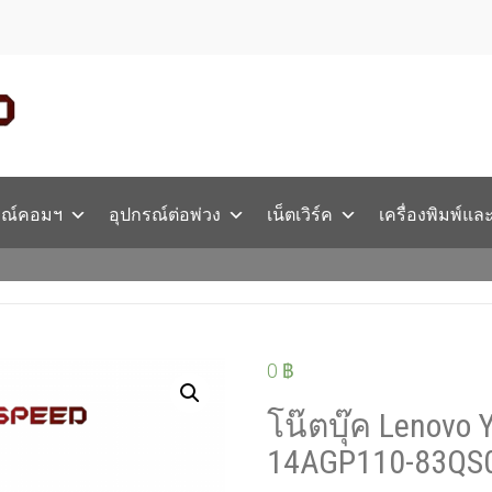
รณ์คอมฯ
อุปกรณ์ต่อพ่วง
เน็ตเวิร์ค
เครื่องพิมพ์แล
0
฿
โน๊ตบุ๊ค Lenovo 
14AGP110-83QS