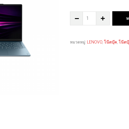
ห
หมวดหมู่:
LENOVO
,
โน๊ตบุ๊ค
,
โน๊ตบุ