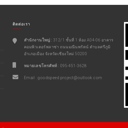
ติดต่อเรา
สำนักงานใหญ่ :
312/1 ชั้นที่ 1 ห้อง A04-06 อาคาร
คอมพิวเตอร์พลาซ่า ถนนมณีนพรัตน์ ตำบลศรีภูมิ
อำเภอเมือง จังหวัดเชียงใหม่ 50200
หมายเลขโทรศัพท์ :
095-451-3628
Email :
goodspeed.project@outlook.com