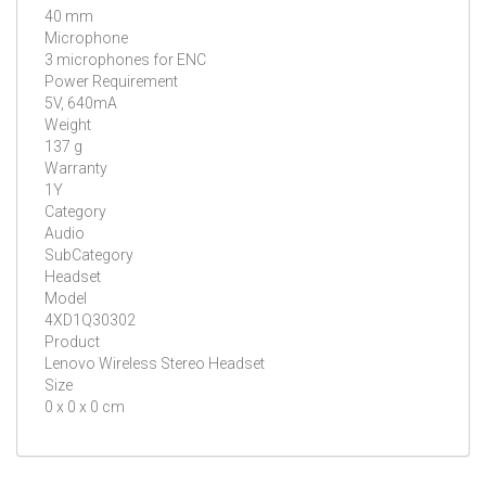
40 mm
Microphone
3 microphones for ENC
Power Requirement
5V, 640mA
Weight
137 g
Warranty
1Y
Category
Audio
SubCategory
Headset
Model
4XD1Q30302
Product
Lenovo Wireless Stereo Headset
Size
0 x 0 x 0 cm