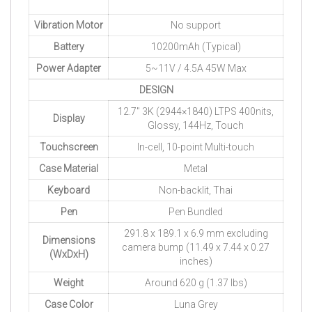
Vibration Motor
No support
Battery
10200mAh (Typical)
Power Adapter
5~11V / 4.5A 45W Max
DESIGN
12.7″ 3K (2944×1840) LTPS 400nits,
Display
Glossy, 144Hz, Touch
Touchscreen
In-cell, 10-point Multi-touch
Case Material
Metal
Keyboard
Non-backlit, Thai
Pen
Pen Bundled
291.8 x 189.1 x 6.9 mm excluding
Dimensions
camera bump (11.49 x 7.44 x 0.27
(WxDxH)
inches)
Weight
Around 620 g (1.37 lbs)
Case Color
Luna Grey