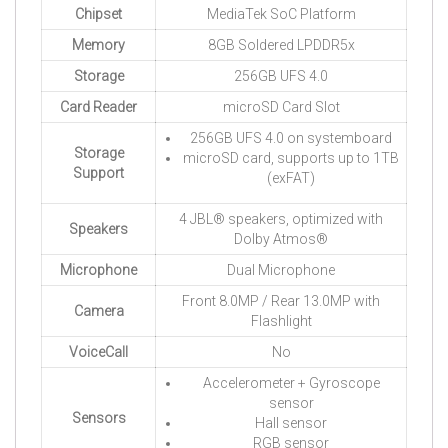
Chipset
MediaTek SoC Platform
Memory
8GB Soldered LPDDR5x
Storage
256GB UFS 4.0
Card Reader
microSD Card Slot
256GB UFS 4.0 on systemboard
Storage
microSD card, supports up to 1TB
Support
(exFAT)
4 JBL® speakers, optimized with
Speakers
Dolby Atmos®
Microphone
Dual Microphone
Front 8.0MP / Rear 13.0MP with
Camera
Flashlight
VoiceCall
No
Accelerometer + Gyroscope
sensor
Sensors
Hall sensor
RGB sensor