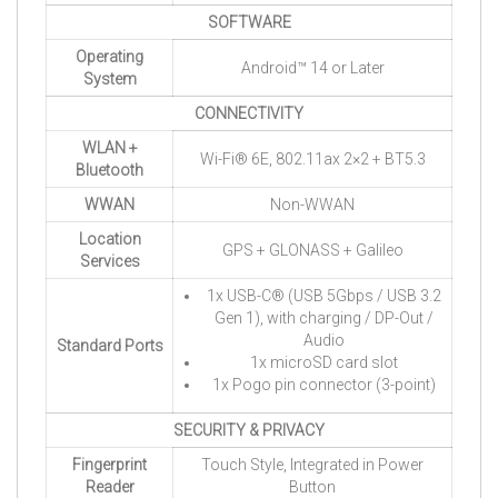
SOFTWARE
Operating
Android™ 14 or Later
System
CONNECTIVITY
WLAN +
Wi-Fi® 6E, 802.11ax 2×2 + BT5.3
Bluetooth
WWAN
Non-WWAN
Location
GPS + GLONASS + Galileo
Services
1x USB-C® (USB 5Gbps / USB 3.2
Gen 1), with charging / DP-Out /
Audio
Standard Ports
1x microSD card slot
1x Pogo pin connector (3-point)
SECURITY & PRIVACY
Fingerprint
Touch Style, Integrated in Power
Reader
Button