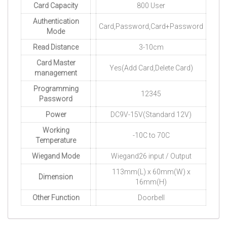
Card Capacity
800 User
Authentication
Card,Password,Card+Password
Mode
Read Distance
3-10cm
Card Master
Yes(Add Card,Delete Card)
management
Programming
12345
Password
Power
DC9V-15V(Standard 12V)
Working
-10C to 70C
Temperature
Wiegand Mode
Wiegand26 input / Output
113mm(L) x 60mm(W) x
Dimension
16mm(H)
Other Function
Doorbell