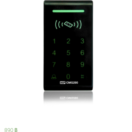
890
฿