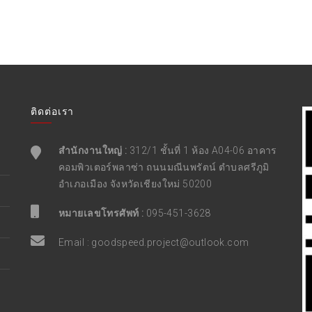
ติดต่อเรา
สำนักงานใหญ่ :
312/1 ชั้นที่ 1 ห้อง A04-06 อาคาร
คอมพิวเตอร์พลาซ่า ถนนมณีนพรัตน์ ตำบลศรีภูมิ
อำเภอเมือง จังหวัดเชียงใหม่ 50200
หมายเลขโทรศัพท์ :
095-451-3628
Email :
goodspeed.project@outlook.com