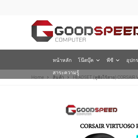
หน้าหลัก
โน๊ตบุ๊ค
พีซี
อุปก
สาระความรู้
Home
สินค้า
HEADSET (หูฟังไร้สาย) CORSAIR