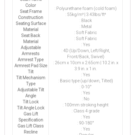
Color
: Polyurethane foam (cold foam)
Seat Frame
: 55kg/m³ | 3.43lbs/ft³
Construction
: Black
Seating Surface
: Metal
Material
: Soft Fabric
Seat Back
: Soft Fabric
Material
: Yes
Adjustable
: 4D (Up/Down, Left/Right,
Armrests
Front/Back, Swivel)
Armrest Type
: 26cm x 10cm x 2.65cm | 10.2 in. x
Armrest Pad Size
3.9 in. x 1 in.
Tilt
: Yes
Tilt Mechanism
: Basic type (up/down, Tilted)
Type
: 0-10°
Adjustable Tilt
: Yes
Angle
: No
Tilt Lock
: 100mm stroking height
Tilt Angle Lock
: Class 4 grade
Gas Lift
: Yes
Specification
: 90-180°
Gas Lift Class
: Yes
Recline