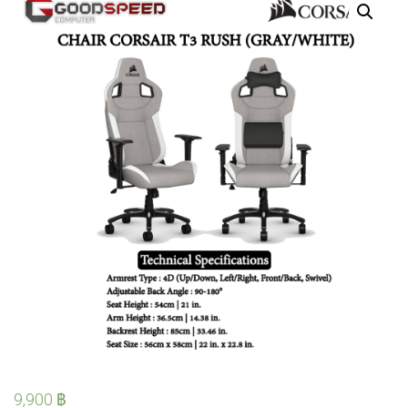
9,900
฿