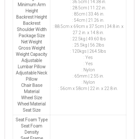
: 36.5cm | 14.38 in.
Minimum Arm
: 28.5cm | 11.22 in.
Height
: 85cm | 33.46 in.
Backrest Height
: 54cm | 21.26 in.
Backrest
: 88.5cm x 69cm x 37.5cm | 34.8 in. x
Shoulder Width
27.2 in. x 14.8 in.
Package Size
: 22.5kg | 49.60 lbs
Net Weight
: 25.5kg | 56.2lbs
Gross Weight
: 120kgs | 264.5lbs
Weight Capacity
: Yes
Adjustable
: Yes
Lumbar Pillow
: Nylon
Adjustable Neck
: 65mm | 2.55 in.
Pillow
: Nylon
Chair Base
: 56cm x 58cm | 22 in. x 22.8 in.
Material
Wheel Size
Wheel Material
Seat Size
Seat Foam Type
Seat Foam
Density
Seat Frame