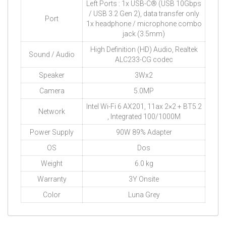
Left Ports : 1x USB-C® (USB 10Gbps
/ USB 3.2 Gen 2), data transfer only
Port
1x headphone / microphone combo
jack (3.5mm)
High Definition (HD) Audio, Realtek
Sound / Audio
ALC233-CG codec
Speaker
3Wx2
Camera
5.0MP
Intel Wi-Fi 6 AX201, 11ax 2×2 + BT5.2
Network
, Integrated 100/1000M
Power Supply
90W 89% Adapter
OS
Dos
Weight
6.0 kg
Warranty
3Y Onsite
Color
Luna Grey