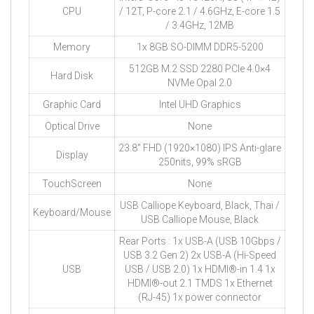
CPU
/ 12T, P-core 2.1 / 4.6GHz, E-core 1.5
/ 3.4GHz, 12MB
Memory
1x 8GB SO-DIMM DDR5-5200
512GB M.2 SSD 2280 PCIe 4.0×4
Hard Disk
NVMe Opal 2.0
Graphic Card
Intel UHD Graphics
Optical Drive
None
23.8″ FHD (1920×1080) IPS Anti-glare
Display
250nits, 99% sRGB
TouchScreen
None
USB Calliope Keyboard, Black, Thai /
Keyboard/Mouse
USB Calliope Mouse, Black
Rear Ports : 1x USB-A (USB 10Gbps /
USB 3.2 Gen 2) 2x USB-A (Hi-Speed
USB
USB / USB 2.0) 1x HDMI®-in 1.4 1x
HDMI®-out 2.1 TMDS 1x Ethernet
(RJ-45) 1x power connector