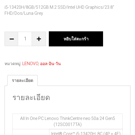
i5-13420H/8GB/512GB M.2 SSD/Intel UHD Graphics/23.8″
FHD/Dos/Luna Grey
หยิบใส่ตะกร้า
หมวดหมู่:
LENOVO
,
ออล-อิน-วัน
รายละเอียด
รายละเอียด
All In One PC Lenovo ThinkCentre neo 50a 24 Gen5
(12SC0017TA)
Intel® Core™ i5-13420H, 8C (4P + 4E)