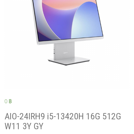
0
฿
AIO-24IRH9 i5-13420H 16G 512G
W11 3Y GY