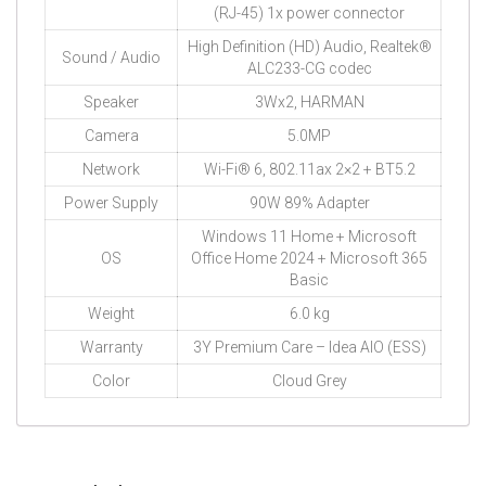
(RJ-45) 1x power connector
High Definition (HD) Audio, Realtek®
Sound / Audio
ALC233-CG codec
Speaker
3Wx2, HARMAN
Camera
5.0MP
Network
Wi-Fi® 6, 802.11ax 2×2 + BT5.2
Power Supply
90W 89% Adapter
Windows 11 Home + Microsoft
OS
Office Home 2024 + Microsoft 365
Basic
Weight
6.0 kg
Warranty
3Y Premium Care – Idea AIO (ESS)
Color
Cloud Grey