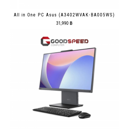
All in One PC Asus (A3402WVAK-BA005WS)
31,990
฿