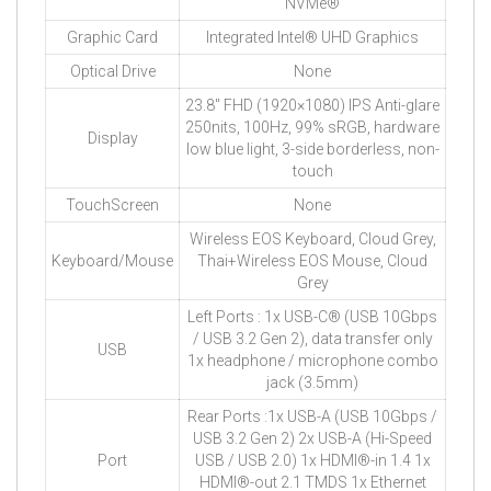
NVMe®
Graphic Card
Integrated Intel® UHD Graphics
Optical Drive
None
23.8″ FHD (1920×1080) IPS Anti-glare
250nits, 100Hz, 99% sRGB, hardware
Display
low blue light, 3-side borderless, non-
touch
TouchScreen
None
Wireless EOS Keyboard, Cloud Grey,
Keyboard/Mouse
Thai+Wireless EOS Mouse, Cloud
Grey
Left Ports : 1x USB-C® (USB 10Gbps
/ USB 3.2 Gen 2), data transfer only
USB
1x headphone / microphone combo
jack (3.5mm)
Rear Ports :1x USB-A (USB 10Gbps /
USB 3.2 Gen 2) 2x USB-A (Hi-Speed
Port
USB / USB 2.0) 1x HDMI®-in 1.4 1x
HDMI®-out 2.1 TMDS 1x Ethernet