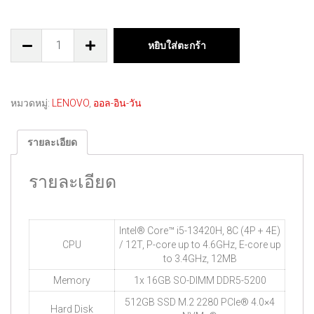
หยิบใส่ตะกร้า
หมวดหมู่:
LENOVO
,
ออล-อิน-วัน
รายละเอียด
รายละเอียด
Intel® Core™ i5-13420H, 8C (4P + 4E)
CPU
/ 12T, P-core up to 4.6GHz, E-core up
to 3.4GHz, 12MB
Memory
1x 16GB SO-DIMM DDR5-5200
512GB SSD M.2 2280 PCIe® 4.0×4
Hard Disk