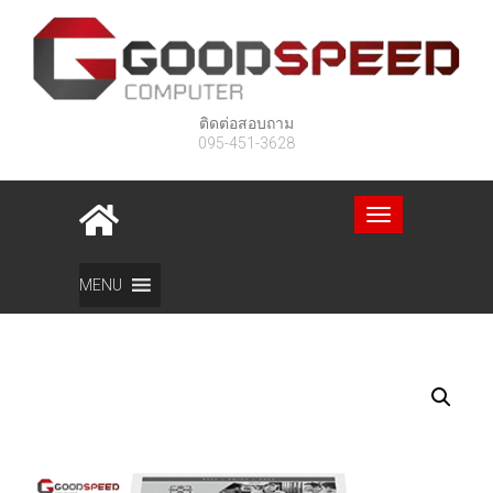
ติดต่อสอบถาม
095-451-3628
Toggle
navigation
Home
สินค้า
เครื่องพิมพ์ ขาว Epson M1140
MENU