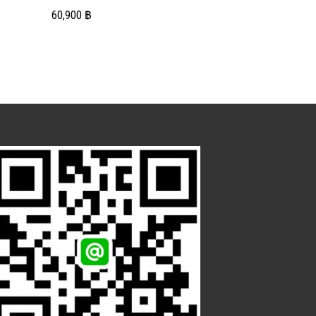
60,900
฿