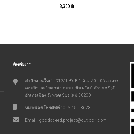
8,350
฿
ติดต่อเรา
สำนักงานใหญ่ :
312/1 ชั้นที่ 1 ห้อง A04-06 อาคาร
คอมพิวเตอร์พลาซ่า ถนนมณีนพรัตน์ ตำบลศรีภูมิ
อำเภอเมือง จังหวัดเชียงใหม่ 50200
หมายเลขโทรศัพท์ :
095-451-3628
Email :
goodspeed.project@outlook.com