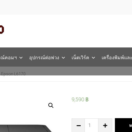
รณ์คอมฯ
อุปกรณ์ต่อพ่วง
เน็ตเวิร์ค
เครื่องพิมพ์แล
จ็ท Epson L6170
9,590
฿
ห