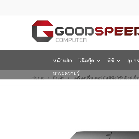
หน้าหลัก
โน๊ตบุ๊ค
พีซี
อุปก
สาระความรู้
Home
สินค้า
เครื่องปริ้นเตอร์มัลติฟังก์ชันอิงค์เ