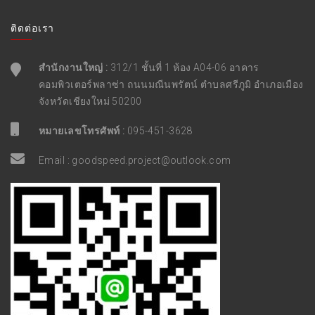
ติดต่อเรา
สำนักงานใหญ่ :
312/1 ชั้นที่ 1 ห้อง A04-06 อาคาร
คอมพิวเตอร์พลาซ่า ถนนมณีนพรัตน์ ตำบลศรีภูมิ อำเภอเมือง
จังหวัดเชียงใหม่ 50200
หมายเลขโทรศัพท์ :
095-451-3628
Email :
goodspeed.project@outlook.com